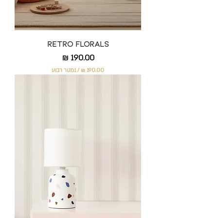
ו
ע
Retro Florals
מחיר
/
1מטר רבוע
1
9
0
.
0
0
₪
ל
-
1
מ
ט
ר
ר
ב