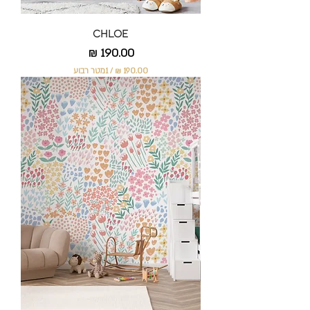
Chloe
מחיר
/
1מטר רבוע
1
9
0
.
0
0
₪
ל
-
1
מ
ט
ר
ר
ב
ו
ע