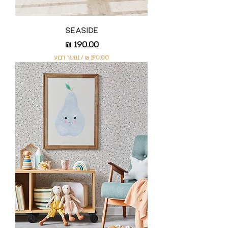
Seaside
מחיר
/
1מטר רבוע
1
9
0
.
0
0
₪
ל
-
1
מ
ט
ר
ר
ב
ו
ע