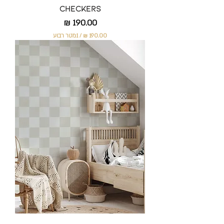
Checkers
מחיר
/
1מטר רבוע
1
9
0
.
0
0
₪
ל
-
1
מ
ט
ר
ר
ב
ו
ע