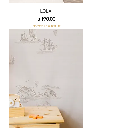
Lola
מחיר
/
1מטר רבוע
1
9
0
.
0
0
₪
ל
-
1
מ
ט
ר
ר
ב
ו
ע