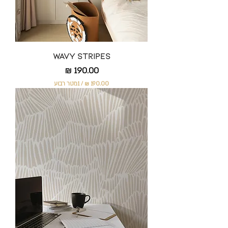
Wavy Stripes
מחיר
/
1מטר רבוע
1
9
0
.
0
0
₪
ל
-
1
מ
ט
ר
ר