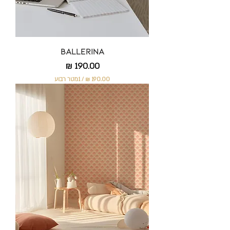
ב
ו
ע
Ballerina
מחיר
/
1מטר רבוע
1
9
0
.
0
0
₪
ל
-
1
מ
ט
ר
ר
ב