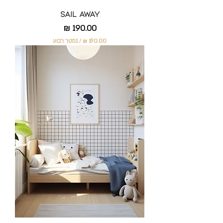
Sail Away
מחיר
/
1מטר רבוע
1
9
0
.
0
0
₪
ל
-
1
מ
ט
ר
ר
ב
ו
ע