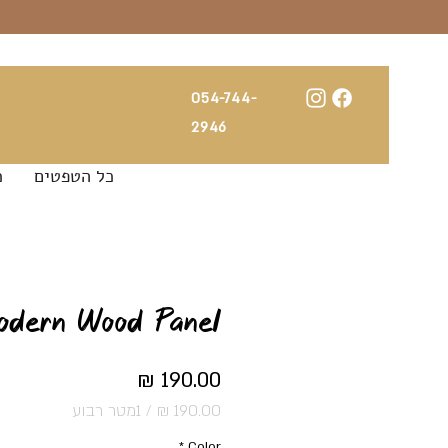
054-744-
2946
כל הטפטים
כ
odern Wood Panel
מחיר
/
1מטר רבוע
‏190.00 ‏₪
*
Color