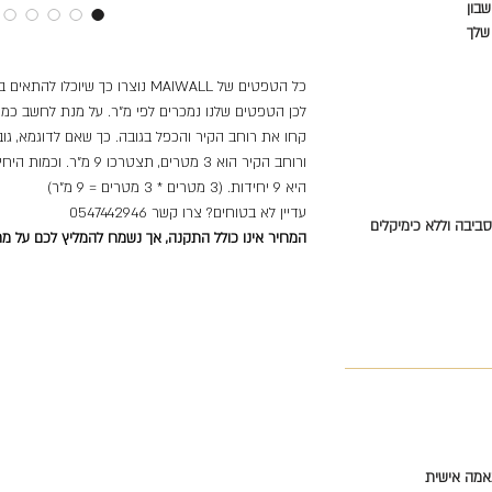
בון
שלך
כל הטפטים של MAIWALL נוצרו כך שיוכלו להתאים בדיוק עבור הקיר שלכם.
לכן הטפטים שלנו נמכרים לפי מ"ר. על מנת לחשב כמה
קחו את רוחב הקיר והכפל בגובה. כך שאם לדוגמא, גובה הק
ורוחב הקיר הוא 3 מטרים, 
היא 9 יחידות. (3 מטרים * 3 מטרים = 9 מ"ר)
עדיין לא בטוחים? צרו קשר 0547442946
המחיר אינו כולל התקנה, אך נשמח להמליץ לכם על מתק