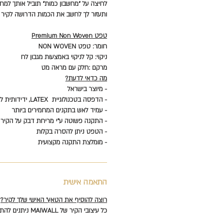
לחיצה על "מחשבון כמות" תוביל אותך למחש
ותעזור לך לחשב את הכמות הדרושה לקיר 
טפט Premium Non Woven
חומר: טפט NON WOVEN
ניקוי: קל לניקוי באמצעות מגבון לח
מרקם :חלק עם מראה מט
מה כדאי לדעת?
- מיוצר בישראל
- הדפסה בטכנולוגיית LATEX, ידידותית לסביבה וללא כימיקלים
- עמיד לאש בתקנים המחמירים ביותר
- התקנה פשוטה ע"י מריחת דבק על הקיר
- הטפט ניתן להסרה בקלות
- מומלצת התקנה מקצועית
התאמה אישית
רוצה להוסיף את הטאץ' האישי שלך לקיר?
כל עיצובי הקיר של MAIWALL ניתנים להתאמה אישית