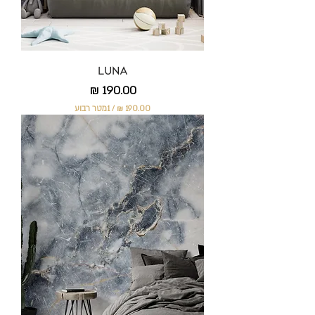
ב
ו
ע
Luna
מחיר
/
1מטר רבוע
1
9
0
.
0
0
₪
ל
-
1
מ
ט
ר
ר
ב