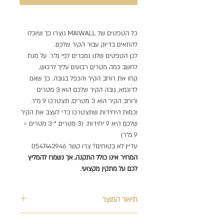
כל הטפטים של MAIWALL נוצרו כך שיוכלו
להתאים בדיוק עבור הקיר שלכם.
לכן הטפטים שלנו נמכרים לפי מ"ר. על מנת
לחשב כמה מטרים רבועים עליך לרכוש,
קחו את רוחב הקיר והכפל בגובה. כך שאם
לדוגמא, גובה הקיר שלכם הוא 3 מטרים
ורוחב הקיר הוא 3 מטרים, תצטרכו 9 מ"ר.
וכמות היחידות שתצטרכו כדי לעצב את הקיר
שלכם היא 9 יחידות. (3 מטרים * 3 מטרים =
9 מ"ר)
עדיין לא בטוחים? צרו קשר 0547442946
המחיר אינו כולל התקנה, אך נשמח להמליץ
לכם על מתקין מקצועי.
תיאור המוצר
Support Team
על המוצר
Online