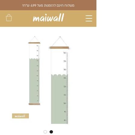
משלוח חינם להזמנות מעל 499 ש"ח!
🌟 Welcome to our
help center!