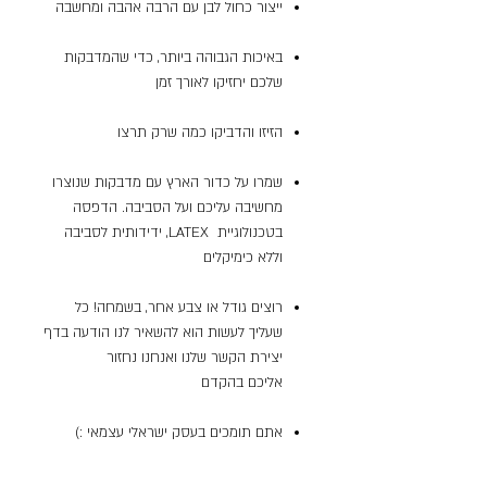
ייצור כחול לבן עם הרבה אהבה ומחשבה
באיכות הגבוהה ביותר, כדי שהמדבקות
שלכם יחזיקו לאורך זמן
הזיזו והדביקו כמה שרק תרצו
שמרו על כדור הארץ עם מדבקות שנוצרו
מחשיבה עליכם ועל הסביבה. הדפסה
בטכנולוגיית LATEX, ידידותית לסביבה
וללא כימיקלים
רוצים גודל או צבע אחר, בשמחה! כל
שעליך לעשות הוא להשאיר לנו הודעה בדף
יצירת הקשר שלנו ואנחנו נחזור
אליכם בהקדם
אתם תומכים בעסק ישראלי עצמאי :)