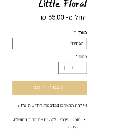
Little Floral
מחיר
החל מ-
55.00 ₪
מבצע
מארז
*
🌟 Welcome to our
help center!
כמות
*
Tell us, how can we solve your issue?
Support Team
ADD TO CART
Tap to chat
אז למה תתאהבו במדבקות החדשות שלנו?
חופש יצירתי - להגשים את הקיר המושלם,
בעצמכם.