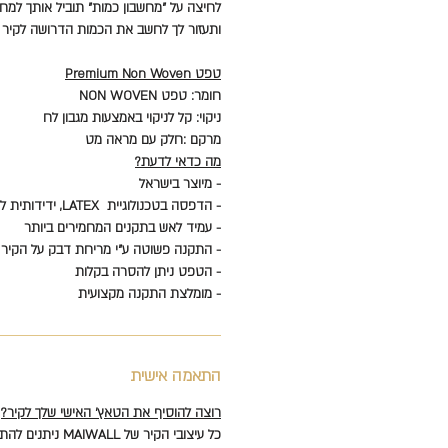
לחיצה על "מחשבון כמות" תוביל אותך למחש
ותעזור לך לחשב את הכמות הדרושה לקיר 
טפט Premium Non Woven
חומר: טפט NON WOVEN
ניקוי: קל לניקוי באמצעות מגבון לח
מרקם :חלק עם מראה מט
מה כדאי לדעת?
- מיוצר בישראל
- הדפסה בטכנולוגיית LATEX, ידידותית לסביבה וללא כימיקלים
- עמיד לאש בתקנים המחמירים ביותר
- התקנה פשוטה ע"י מריחת דבק על הקיר
- הטפט ניתן להסרה בקלות
- מומלצת התקנה מקצועית
התאמה אישית
רוצה להוסיף את הטאץ' האישי שלך לקיר?
כל עיצובי הקיר של MAIWALL ניתנים להתאמה אישית