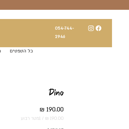
054-744-
2946
כל הטפטים
כ
Dino
מחיר
/
1מטר רבוע
‏190.00 ‏₪