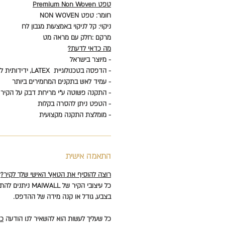
טפט Premium Non Woven
חומר: טפט NON WOVEN
ניקוי: קל לניקוי באמצעות מגבון לח
מרקם :חלק עם מראה מט
מה כדאי לדעת?
- מיוצר בישראל
- הדפסה בטכנולוגיית LATEX, ידידותית לסביבה וללא כימיקלים
- עמיד לאש בתקנים המחמירים ביותר
- התקנה פשוטה ע"י מריחת דבק על הקיר
- הטפט ניתן להסרה בקלות
- מומלצת התקנה מקצועית
התאמה אישית
רוצה להוסיף את הטאץ' האישי שלך לקיר?
כל עיצובי הקיר של MAIWALL ניתנים להתאמה אישית
בצבע, גודל או קנה מידה של ההדפס.
כל שעליך לעשות הוא להשאיר לנו הודעה
כא