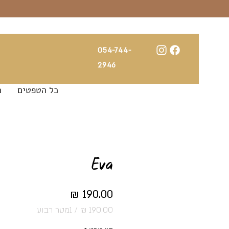
054-744-
2946
כל הטפטים
כ
Eva
מחיר
/
1מטר רבוע
‏190.00 ‏₪