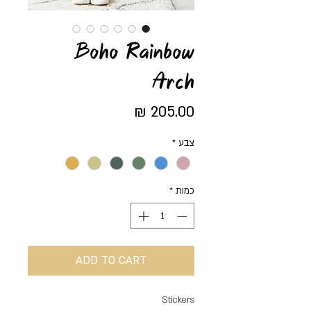
🌟 Welcome to our
help center!
Boho Rainbow
Arch
Tell us, how can we solve your issue?
מחיר
Support Team
Tap to chat
צבע
*
כמות
*
ADD TO CART
Stickers