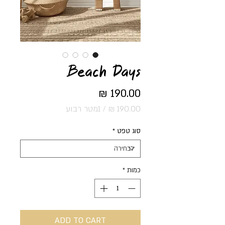
🌟 Welcome to our
Beach Days
help center!
מחיר
Tell us, how can we solve your issue?
/
1מטר רבוע
‏190.00 ‏₪
Support Team
לכל
סוג טפט
*
Tap to chat
1
Square
meter
כמות
*
ADD TO CART