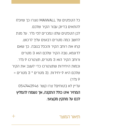
כל הטפטים של MAIWALL נוצרו כך שיוכלו
להתאים בדיוק עבור הקיר שלכם.
לכן הטפטים שלנו נמכרים לפי מ"ר. על מנת
לחשב כמה מטרים רבועים עליך לרכוש,
קחו את רוחב הקיר והכפל בגובה. כך שאם
לדוגמא, גובה הקיר שלכם הוא 3 מטרים
ורוחב הקיר הוא 3 מטרים, תצטרכו 9 מ"ר.
וכמות היחידות שתצטרכו כדי לעצב את הקיר
שלכם היא 9 יחידות. (3 מטרים * 3 מטרים =
9 מ"ר)
עדיין לא בטוחים? צרו קשר 0547442946
המחיר אינו כולל התקנה, אך נשמח להמליץ
לכם על מתקין מקצועי.
תיאור המוצר
Support Team
על המוצר
Online